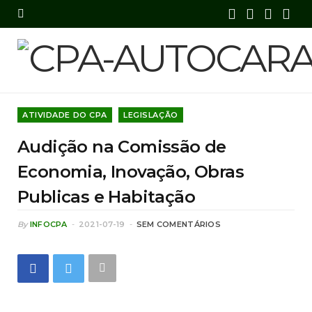
F
X
I
Y
a
(
n
o
c
T
s
u
e
w
t
T
ATIVIDADE DO CPA
LEGISLAÇÃO
b
i
a
u
Audição na Comissão de
o
t
g
b
Economia, Inovação, Obras
o
t
r
e
Publicas e Habitação
k
e
a
By
INFOCPA
2021-07-19
SEM COMENTÁRIOS
r
m
)