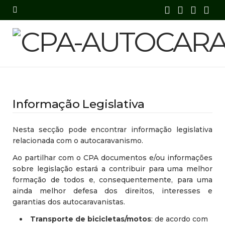
F
X
I
Y
a
(
n
o
c
T
s
u
e
w
t
T
b
i
a
u
Informação Legislativa
o
t
g
b
o
t
r
e
Nesta secção pode encontrar informação legislativa
relacionada com o autocaravanismo.
k
e
a
Ao partilhar com o CPA documentos e/ou informações
sobre legislação estará a contribuir para uma melhor
r
m
formação de todos e, consequentemente, para uma
)
ainda melhor defesa dos direitos, interesses e
garantias dos autocaravanistas.
Transporte de bicicletas/motos
: de acordo com