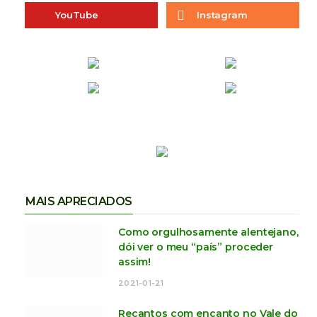
YouTube
Instagram
MAIS APRECIADOS
Como orgulhosamente alentejano,
dói ver o meu “país” proceder
assim!
2021-01-21
Recantos com encanto no Vale do