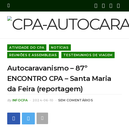
F
X
I
Y
a
(
n
o
c
T
s
u
e
w
t
T
ATIVIDADE DO CPA
NOTÍCIAS
b
i
a
u
REUNIÕES E ASSEMBLEIAS
TESTEMUNHOS DE VIAGEM
o
t
g
b
Autocaravanismo – 87º
o
t
r
e
ENCONTRO CPA – Santa Maria
k
e
a
da Feira (reportagem)
r
m
By
INFOCPA
2024-06-10
SEM COMENTÁRIOS
)