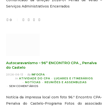
Comunicado da direção 2026-01 Férias de Verão –
Serviços Administrativos Encerrados
0
Autocaravanismo – 96° ENCONTRO CPA _ Penalva
do Castelo
2026-06-13
By
INFOCPA
In
ATIVIDADE DO CPA
LUGARES E ITINERÁRIOS
NOTÍCIAS
REUNIÕES E ASSEMBLEIAS
SEM COMENTÁRIOS
Notícia da impressa local com foto 96.º Encontro CPA-
Penalva do Castelo-Programa Fotos do associado