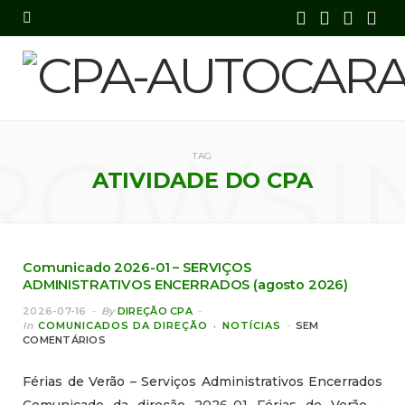
F
X
I
Y
a
(
n
o
c
T
s
u
e
w
t
T
ROWSI
TAG
b
i
a
u
ATIVIDADE DO CPA
o
t
g
b
o
t
r
e
Comunicado 2026-01 – SERVIÇOS
k
e
a
ADMINISTRATIVOS ENCERRADOS (agosto 2026)
r
m
2026-07-16
By
DIREÇÃO CPA
In
COMUNICADOS DA DIREÇÃO
NOTÍCIAS
SEM
)
COMENTÁRIOS
Férias de Verão – Serviços Administrativos Encerrados