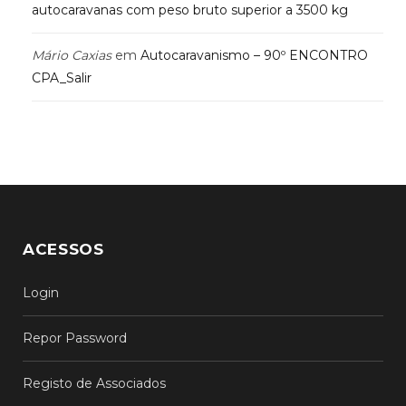
autocaravanas com peso bruto superior a 3500 kg
Mário Caxias
em
Autocaravanismo – 90º ENCONTRO
CPA_Salir
ACESSOS
Login
Repor Password
Registo de Associados