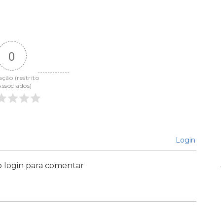
0
ação (restrito 
Associados)
Login
o login para comentar