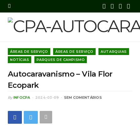
F
X
I
Y
a
(
n
o
c
T
s
u
e
w
t
T
ÁREAS DE SERVIÇO
ÁREAS DE SERVIÇO
AUTARQUIAS
b
i
a
u
NOTÍCIAS
PARQUES DE CAMPISMO
o
t
g
b
Autocaravanismo – Vila Flor
o
t
r
e
Ecopark
k
e
a
By
INFOCPA
2024-03-09
SEM COMENTÁRIOS
r
m
)