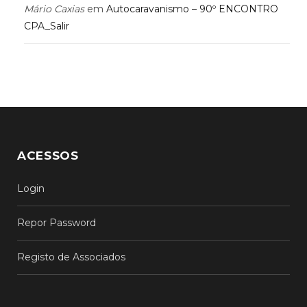
Mário Caxias
em
Autocaravanismo – 90º ENCONTRO
CPA_Salir
ACESSOS
Login
Repor Password
Registo de Associados