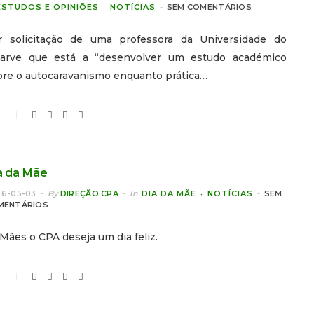
ESTUDOS E OPINIÕES
NOTÍCIAS
SEM COMENTÁRIOS
r solicitação de uma professora da Universidade do
garve que está a “desenvolver um estudo académico
bre o autocaravanismo enquanto prática…
0
a da Mãe
6-05-03
By
DIREÇÃO CPA
In
DIA DA MÃE
NOTÍCIAS
SEM
MENTÁRIOS
Mães o CPA deseja um dia feliz.
0