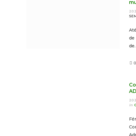
mu
202
SE
Até
de
de
Co
AD
202
In
Fé
Co
Adm