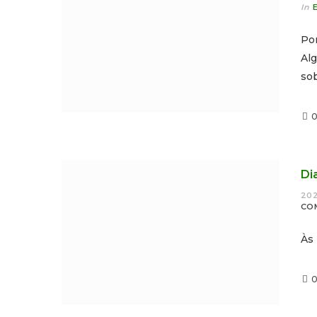
In
Po
Al
so
Di
202
CO
Às 