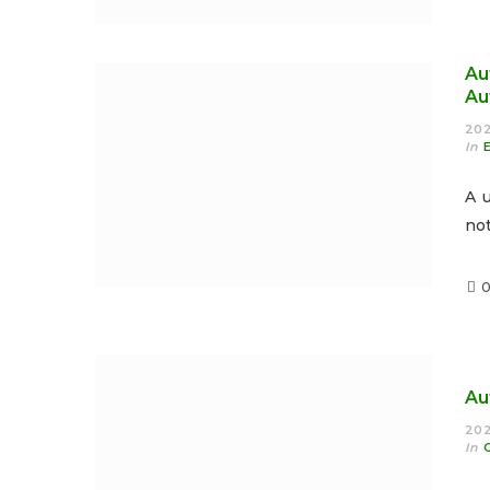
Au
Au
202
In
A u
not
Au
202
In