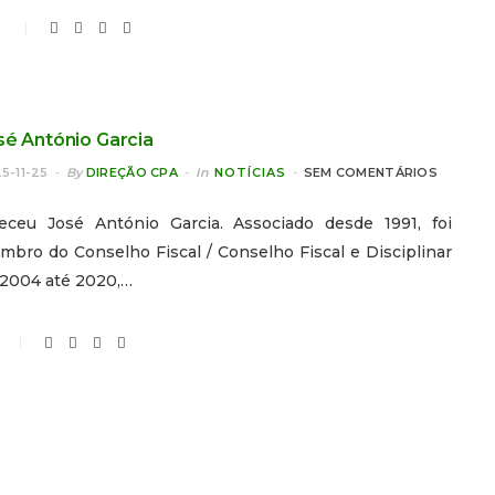
0
sé António Garcia
5-11-25
By
DIREÇÃO CPA
In
NOTÍCIAS
SEM COMENTÁRIOS
leceu José António Garcia. Associado desde 1991, foi
bro do Conselho Fiscal / Conselho Fiscal e Disciplinar
 2004 até 2020,…