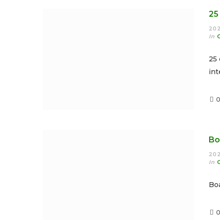
25
20
In
25 
in
Bo
20
In
Boa