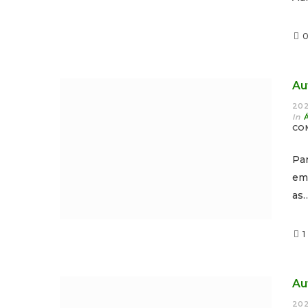
Au
202
In
CO
Pa
em 
as
1
Au
202