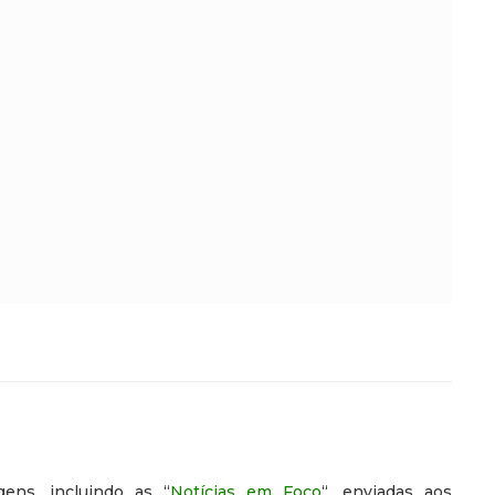
ens, incluindo as “
Notícias em Foco
“, enviadas aos