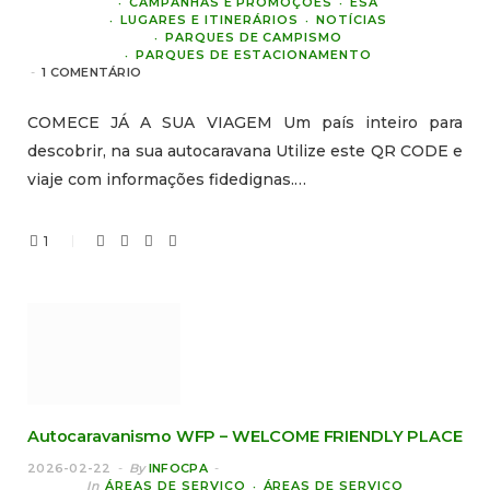
CAMPANHAS E PROMOÇÕES
ESA
LUGARES E ITINERÁRIOS
NOTÍCIAS
PARQUES DE CAMPISMO
PARQUES DE ESTACIONAMENTO
1 COMENTÁRIO
COMECE JÁ A SUA VIAGEM Um país inteiro para
descobrir, na sua autocaravana Utilize este QR CODE e
viaje com informações fidedignas.…
1
Autocaravanismo WFP – WELCOME FRIENDLY PLACE
2026-02-22
By
INFOCPA
In
ÁREAS DE SERVIÇO
ÁREAS DE SERVIÇO