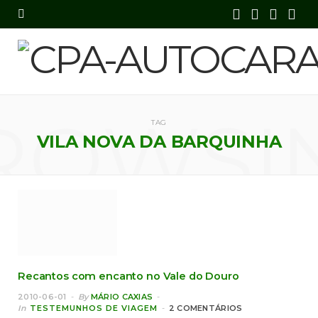
F
X
I
Y
a
(
n
o
c
T
s
u
e
w
t
T
ROWSI
TAG
b
i
a
u
VILA NOVA DA BARQUINHA
o
t
g
b
o
t
r
e
k
e
a
r
m
)
Recantos com encanto no Vale do Douro
2010-06-01
By
MÁRIO CAXIAS
In
TESTEMUNHOS DE VIAGEM
2 COMENTÁRIOS