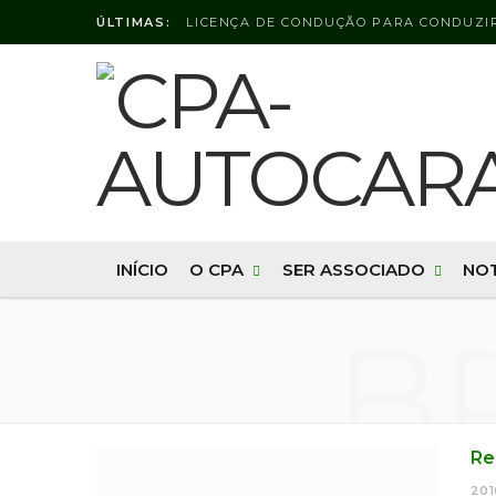
ÚLTIMAS:
INÍCIO
O CPA
SER ASSOCIADO
NOT
B
Re
201