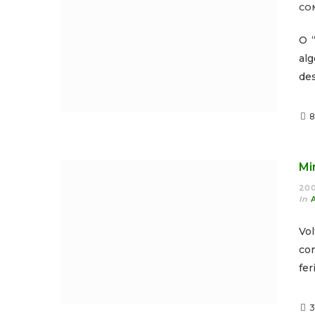
CO
O 
al
de
8
Mi
200
In
Vol
co
fer
3