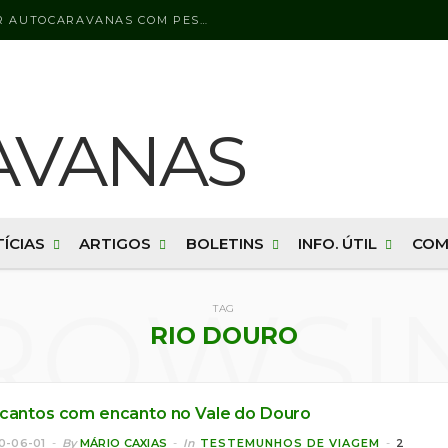
LICENÇA DE CONDUÇÃO PARA CONDUZIR AUTOCARAVANAS COM PESO BRUTO SUPERIOR A 3500 KG
ÍCIAS
ARTIGOS
BOLETINS
INFO. ÚTIL
COM
ROWSI
TAG
RIO DOURO
cantos com encanto no Vale do Douro
0-06-01
By
MÁRIO CAXIAS
In
TESTEMUNHOS DE VIAGEM
2