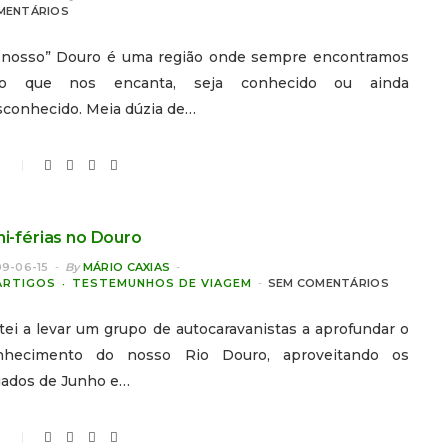
MENTÁRIOS
“nosso” Douro é uma região onde sempre encontramos
go que nos encanta, seja conhecido ou ainda
sconhecido. Meia dúzia de…
ni-férias no Douro
9-06-15
By
MÁRIO CAXIAS
ARTIGOS
TESTEMUNHOS DE VIAGEM
SEM COMENTÁRIOS
tei a levar um grupo de autocaravanistas a aprofundar o
nhecimento do nosso Rio Douro, aproveitando os
iados de Junho e…