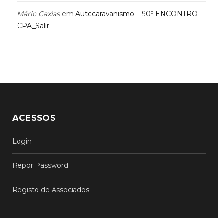
Mário Caxias
em
Autocaravanismo – 90º ENCONTRO
CPA_Salir
ACESSOS
Login
Repor Password
Registo de Associados