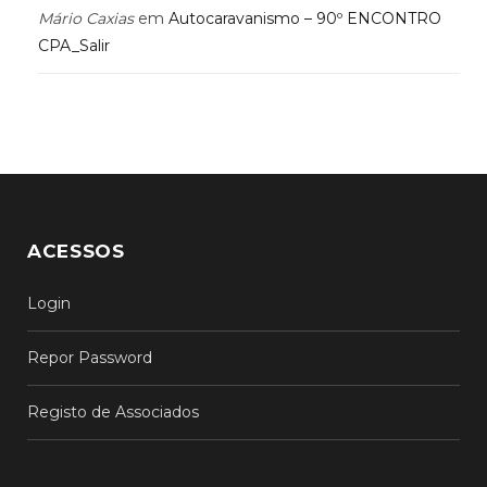
Mário Caxias
em
Autocaravanismo – 90º ENCONTRO
CPA_Salir
ACESSOS
Login
Repor Password
Registo de Associados