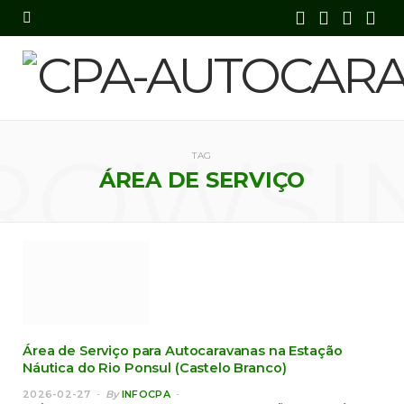
F
X
I
Y
a
(
n
o
c
T
s
u
e
w
t
T
ROWSI
TAG
b
i
a
u
ÁREA DE SERVIÇO
o
t
g
b
o
t
r
e
k
e
a
r
m
)
Área de Serviço para Autocaravanas na Estação
Náutica do Rio Ponsul (Castelo Branco)
2026-02-27
By
INFOCPA