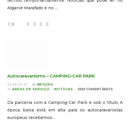
fechou temporiartiamente. Notícias que pode ler no
Algarve Marafado e no …
0
Autocaravanismo – CAMPING-CAR PARK
2026-01-21
By
INFOCPA
In
ÁREAS DE SERVIÇO
NOTÍCIAS
SEM COMENTÁRIOS
Da parceria com a Camping-Car Park e sob o título A
época baixa está em alta para os autocaravanistas
europeus recebemos…