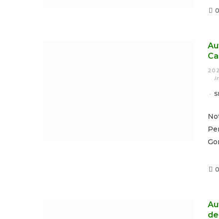
Au
Ca
202
I
S
No
Pe
Go
Au
de