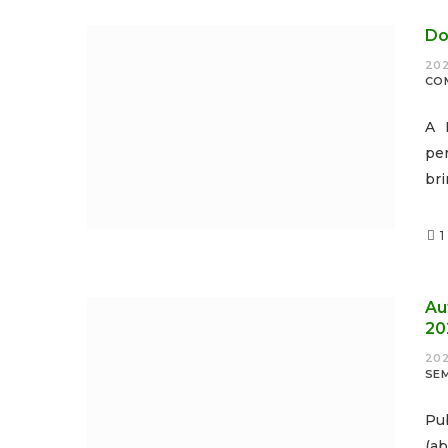
Do
202
CO
A 
pe
bri
1
Au
20
202
SE
Pu
(ab