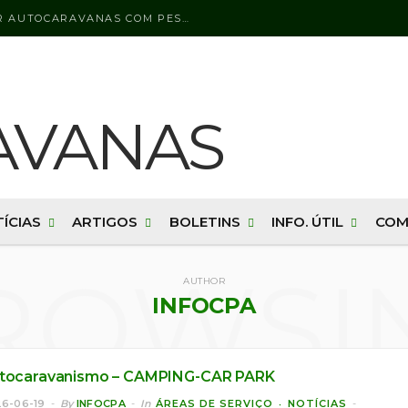
LICENÇA DE CONDUÇÃO PARA CONDUZIR AUTOCARAVANAS COM PESO BRUTO SUPERIOR A 3500 KG
ÍCIAS
ARTIGOS
BOLETINS
INFO. ÚTIL
COM
ROWSI
AUTHOR
INFOCPA
tocaravanismo – CAMPING-CAR PARK
6-06-19
By
INFOCPA
In
ÁREAS DE SERVIÇO
NOTÍCIAS