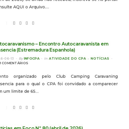
nsulte AQUI o Arquivo.…
0
tocaravanismo – Encontro Autocaravanista em
asencia (Estremadura Espanhola)
6-06-13
By
INFOCPA
In
ATIVIDADE DO CPA
NOTÍCIAS
M COMENTÁRIOS
ento organizado pelo Club Camping Caravaning
asencia para o qual o CPA foi convidado a comparecer
m um limite de 65…
0
tícias em Foco Nº 80 (abril de 2026)