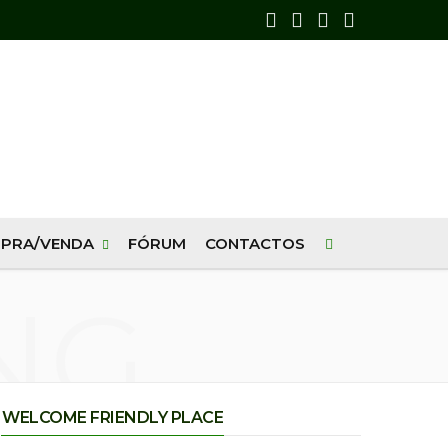
F
X
I
Y
a
(
n
o
c
T
s
u
e
w
t
T
b
i
a
u
o
t
g
b
PRA/VENDA
FÓRUM
CONTACTOS
o
t
r
e
NG
k
e
a
r
m
)
WELCOME FRIENDLY PLACE