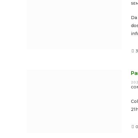
SE
Da
do
in
3
Pa
202
CO
Co
21