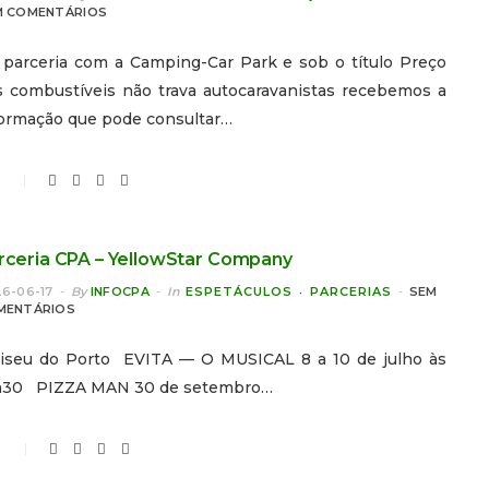
M COMENTÁRIOS
 parceria com a Camping-Car Park e sob o título Preço
s combustíveis não trava autocaravanistas recebemos a
formação que pode consultar…
rceria CPA – YellowStar Company
6-06-17
By
INFOCPA
In
ESPETÁCULOS
PARCERIAS
SEM
MENTÁRIOS
liseu do Porto EVITA — O MUSICAL 8 a 10 de julho às
h30 PIZZA MAN 30 de setembro…
0