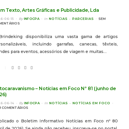
m Texto, Artes Gráficas e Publicidade, Lda
6-06-15
By
INFOCPA
In
NOTÍCIAS
PARCERIAS
SEM
MENTÁRIOS
Brindeking disponibiliza uma vasta gama de artigos
rsonalizáveis, incluindo garrafas, canecas, têxteis,
ndes para eventos, acessórios de viagem e muitas…
tocaravanismo – Notícias em Foco Nº 81 (junho de
26)
6-06-14
By
INFOCPA
In
NOTÍCIAS
NOTÍCIAS EM FOCO
M COMENTÁRIOS
blicado o Boletim Informativo Notícias em Foco nº 80
ril de 2026). Se ainda não recebeu, inscreva-se no portal.